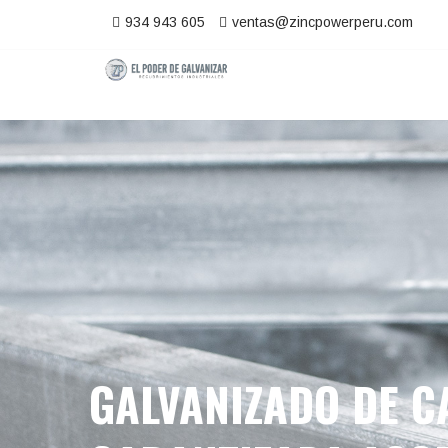
934 943 605
ventas@zincpowerperu.com
GALVANIZADO DE C