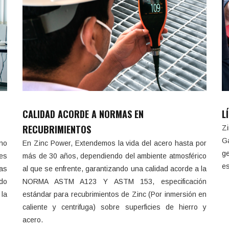
También ofrecemos produc
lvanizado por inmersión en
adicionales de alta calida
ente en baño de zinc a 450C.
CALIDAD ACORDE A NORMAS EN
L
RECUBRIMIENTOS
Z
Ga
no
En Zinc Power, Extendemos la vida del acero hasta por
ge
les
más de 30 años, dependiendo del ambiente atmosférico
es
as
al que se enfrente, garantizando una calidad acorde a la
ado
NORMA ASTM A123 Y ASTM 153, especificación
la
estándar para recubrimientos de Zinc (Por inmersión en
caliente y centrifuga) sobre superficies de hierro y
acero.