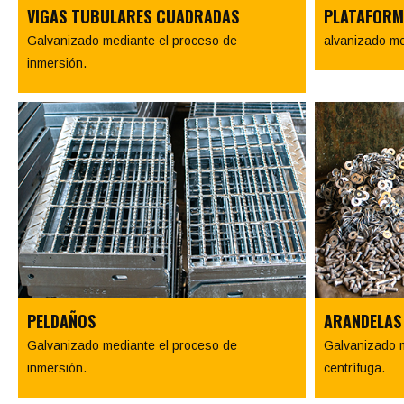
VIGAS TUBULARES CUADRADAS
PLATAFORM
Galvanizado mediante el proceso de
alvanizado me
inmersión.
PELDAÑOS
ARANDELAS
Galvanizado mediante el proceso de
Galvanizado m
inmersión.
centrífuga.